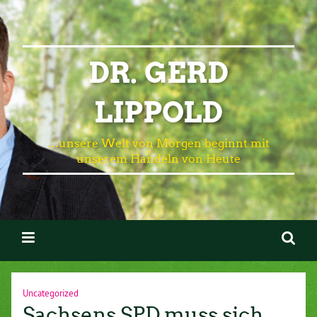
DR. GERD
LIPPOLD
…unsere Welt von Morgen beginnt mit
unserem Handeln von Heute
Uncategorized
Sachsens SPD muss sich