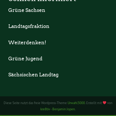
Grüne Sachsen
Landtagsfraktion
Weiterdenken!
Grüne Jugend
Sächsischen Landtag
Diese Seite nutzt das freie Wordpress-Theme
Urwahl3000
. Erstellt mit
von
kre8tiv - Benjamin Jopen
.